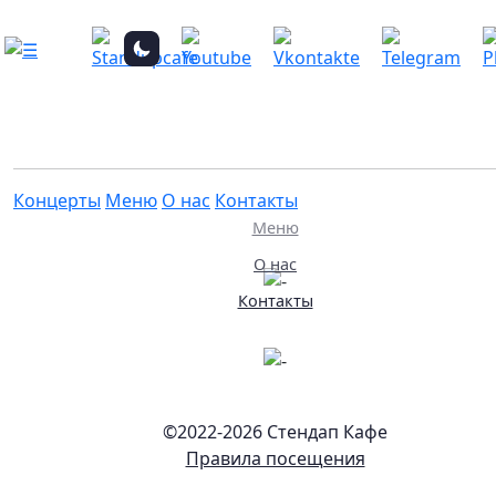
+7 925 479-95-41
support@standupcafe.ru
Навигация
Концерты
Концерты
Меню
О нас
Контакты
Меню
О нас
Контакты
©2022-
2026 Стендап Кафе
Правила посещения