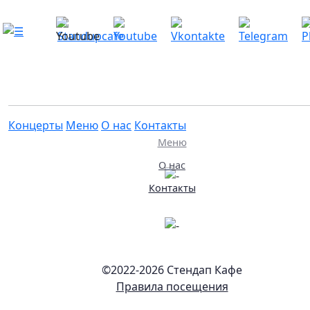
+7 925 479-95-41
support@standupcafe.ru
Навигация
Концерты
Концерты
Меню
О нас
Контакты
Меню
О нас
Контакты
©2022-
2026 Стендап Кафе
Правила посещения