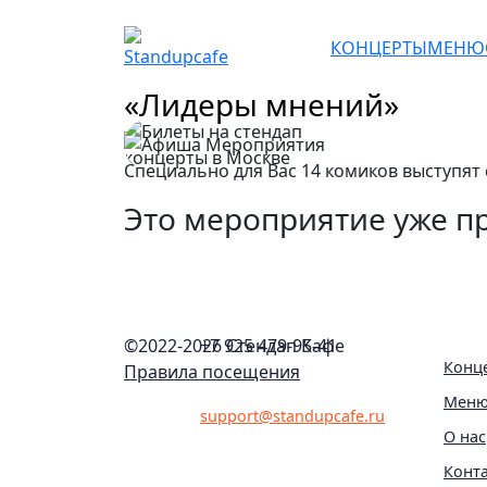
КОНЦЕРТЫ
МЕНЮ
«Лидеры мнений»
Специально для Вас 14 комиков выступят
Это мероприятие уже пр
©2022-
2026 Стендап Кафе
+7 925 479-95-41
Конц
Правила посещения
Мен
support@standupcafe.ru
О нас
Конт