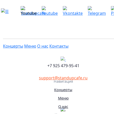
Проверочный концерт. Виктория
Складчикова, Егор Свирский, Елена
Корнеева
Это мероприятие уже прошло
02.09.2025 21:30
Концерты
Меню
О нас
Контакты
+7 925 479-95-41
support@standupcafe.ru
Навигация
Концерты
Меню
О нас