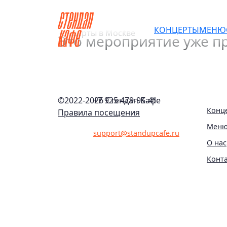
Развлекательное шоу «2
КОНЦЕРТЫ
МЕНЮ
Это мероприятие уже пр
©2022-
2026 Стендап Кафе
+7 925 479-95-41
Конц
Правила посещения
Мен
support@standupcafe.ru
О нас
Конт