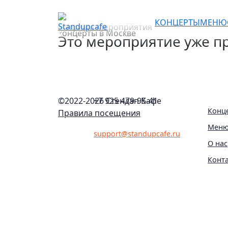
Шейкер шоу: мой стенд
КОНЦЕРТЫ
МЕНЮ
Это мероприятие уже пр
©2022-
2026 Стендап Кафе
+7 925 479-95-41
Конц
Правила посещения
Мен
support@standupcafe.ru
О нас
Конт