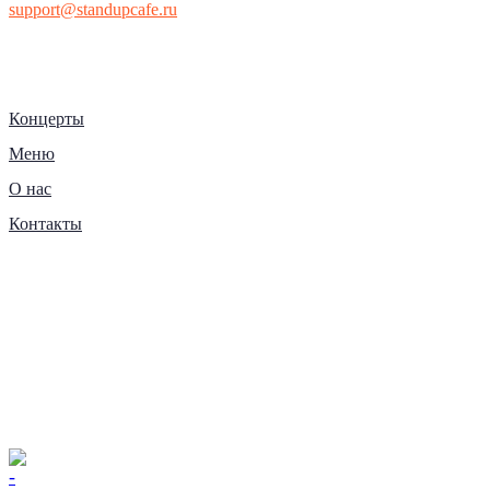
support@standupcafe.ru
Концерты
Меню
О нас
Контакты