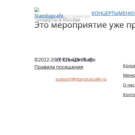
Сольный стендап конце
КОНЦЕРТЫ
МЕНЮ
Это мероприятие уже пр
©2022-
2026 Стендап Кафе
+7 925 479-95-41
Конц
Правила посещения
Мен
support@standupcafe.ru
О нас
Конт