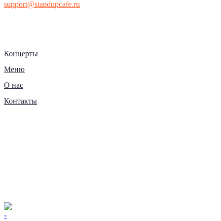
support@standupcafe.ru
Концерты
Меню
О нас
Контакты