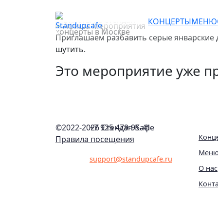
Стендап Терапия
КОНЦЕРТЫ
МЕНЮ
Приглашаем разбавить серые январские 
шутить.
Это мероприятие уже пр
©2022-
2026 Стендап Кафе
+7 925 479-95-41
Конц
Правила посещения
Мен
support@standupcafe.ru
О нас
Конт