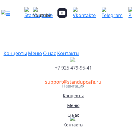
Трио «Нетяжелый люкс» и дуэт «Маш
Лера» вечеринка миниатюр
Это мероприятие уже прошло
21.07.2026 19:00
Концерты
Меню
О нас
Контакты
+7 925 479-95-41
support@standupcafe.ru
Навигация
Концерты
Меню
О нас
Контакты