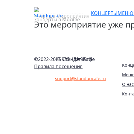
Женский юмор. Стендап 
КОНЦЕРТЫ
МЕНЮ
Это мероприятие уже пр
©2022-
2026 Стендап Кафе
+7 925 479-95-41
Конц
Правила посещения
Мен
support@standupcafe.ru
О нас
Конт