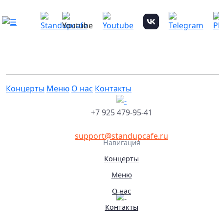
Женский юмор. Стендап от популяр
комикесс с ТВ
Это мероприятие уже прошло
07.06.2025 19:30
Концерты
Меню
О нас
Контакты
+7 925 479-95-41
support@standupcafe.ru
Навигация
Концерты
Меню
О нас
Контакты