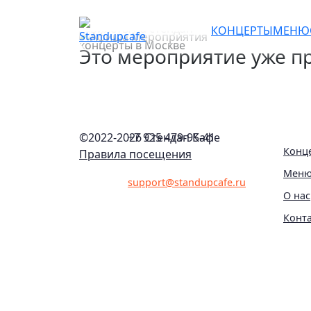
Женский сборный конц
КОНЦЕРТЫ
МЕНЮ
Это мероприятие уже пр
©2022-
2026 Стендап Кафе
+7 925 479-95-41
Конц
Правила посещения
Мен
support@standupcafe.ru
О нас
Конт