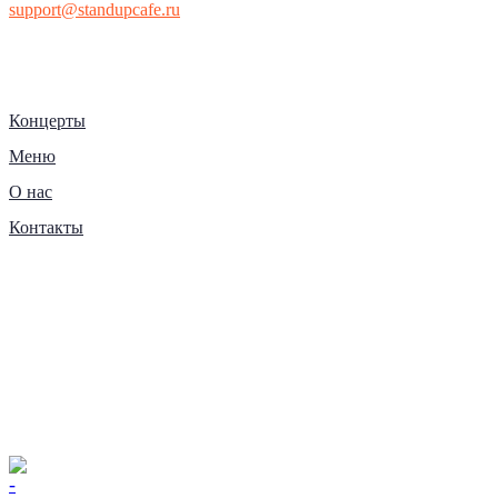
support@standupcafe.ru
Концерты
Меню
О нас
Контакты