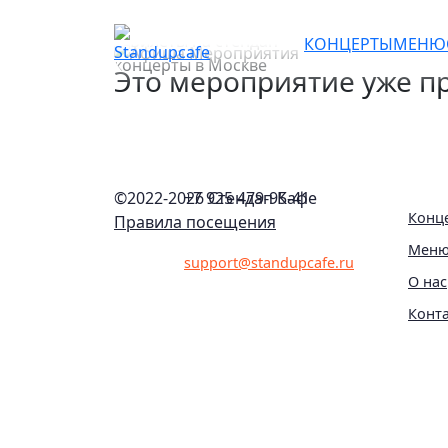
Atomic Cellos: Мировые
КОНЦЕРТЫ
МЕНЮ
Это мероприятие уже пр
©2022-
2026 Стендап Кафе
+7 925 479-95-41
Конц
Правила посещения
Мен
support@standupcafe.ru
О нас
Конт