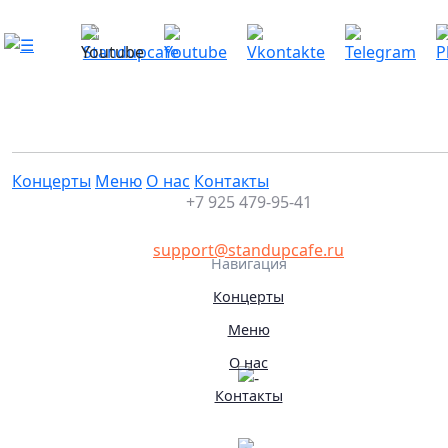
Импров. Турнир — Жирные VS Колки
Это мероприятие уже прошло
26.03.2026 21:35
Концерты
Меню
О нас
Контакты
+7 925 479-95-41
support@standupcafe.ru
Навигация
Концерты
Меню
О нас
Контакты