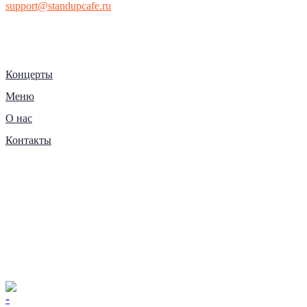
support@standupcafe.ru
Концерты
Меню
О нас
Контакты