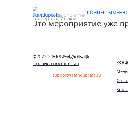
Женский юмор. Стендап 
КОНЦЕРТЫ
МЕНЮ
Это мероприятие уже пр
©2022-
2026 Стендап Кафе
+7 925 479-95-41
Конц
Правила посещения
Мен
support@standupcafe.ru
О нас
Конт