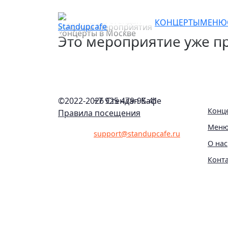
Женский стендап конце
КОНЦЕРТЫ
МЕНЮ
Это мероприятие уже пр
©2022-
2026 Стендап Кафе
+7 925 479-95-41
Конц
Правила посещения
Мен
support@standupcafe.ru
О нас
Конт